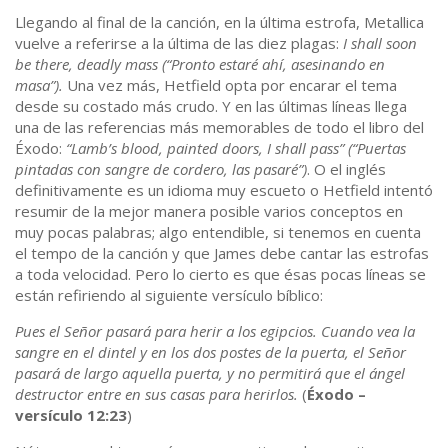
Llegando al final de la canción, en la última estrofa, Metallica
vuelve a referirse a la última de las diez plagas:
I shall soon
be there, deadly mass (“Pronto estaré ahí, asesinando en
masa”).
Una vez más, Hetfield opta por encarar el tema
desde su costado más crudo. Y en las últimas líneas llega
una de las referencias más memorables de todo el libro del
Éxodo:
“Lamb’s blood, painted doors, I shall pass” (“Puertas
pintadas con sangre de cordero, las pasaré”)
. O el inglés
definitivamente es un idioma muy escueto o Hetfield intentó
resumir de la mejor manera posible varios conceptos en
muy pocas palabras; algo entendible, si tenemos en cuenta
el tempo de la canción y que James debe cantar las estrofas
a toda velocidad. Pero lo cierto es que ésas pocas líneas se
están refiriendo al siguiente versículo bíblico:
Pues el Señor pasará para herir a los egipcios. Cuando vea la
sangre en el dintel y en los dos postes de la puerta, el Señor
pasará de largo aquella puerta, y no permitirá que el ángel
destructor entre en sus casas para herirlos.
(
Éxodo –
versículo 12:23
)