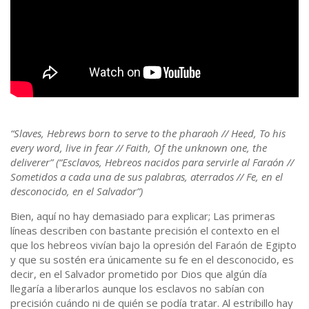
“Slaves, Hebrews born to serve to the pharaoh // Heed, To his
every word, live in fear // Faith, Of the unknown one, the
deliverer” (“Esclavos, Hebreos nacidos para servirle al Faraón //
Sometidos a cada una de sus palabras, aterrados // Fe, en el
desconocido, en el Salvador”)
Bien, aquí no hay demasiado para explicar; Las primeras
líneas describen con bastante precisión el contexto en el
que los hebreos vivían bajo la opresión del Faraón de Egipto
y que su sostén era únicamente su fe en el desconocido, es
decir, en el Salvador prometido por Dios que algún día
llegaría a liberarlos aunque los esclavos no sabían con
precisión cuándo ni de quién se podía tratar. Al estribillo hay