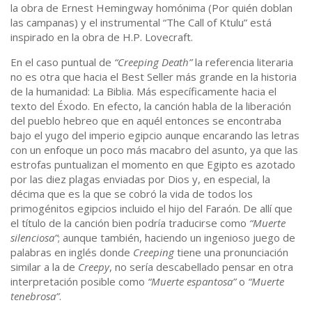
la obra de Ernest Hemingway homónima (Por quién doblan
las campanas) y el instrumental “The Call of Ktulu” está
inspirado en la obra de H.P. Lovecraft.
En el caso puntual de
“Creeping Death”
la referencia literaria
no es otra que hacia el Best Seller más grande en la historia
de la humanidad: La Biblia. Más específicamente hacia el
texto del Éxodo. En efecto, la canción habla de la liberación
del pueblo hebreo que en aquél entonces se encontraba
bajo el yugo del imperio egipcio aunque encarando las letras
con un enfoque un poco más macabro del asunto, ya que las
estrofas puntualizan el momento en que Egipto es azotado
por las diez plagas enviadas por Dios y, en especial, la
décima que es la que se cobró la vida de todos los
primogénitos egipcios incluido el hijo del Faraón. De allí que
el título de la canción bien podría traducirse como
“Muerte
silenciosa”
; aunque también, haciendo un ingenioso juego de
palabras en inglés donde
Creeping
tiene una pronunciación
similar a la de
Creepy
, no sería descabellado pensar en otra
interpretación posible como
“Muerte espantosa”
o
“Muerte
tenebrosa”
.