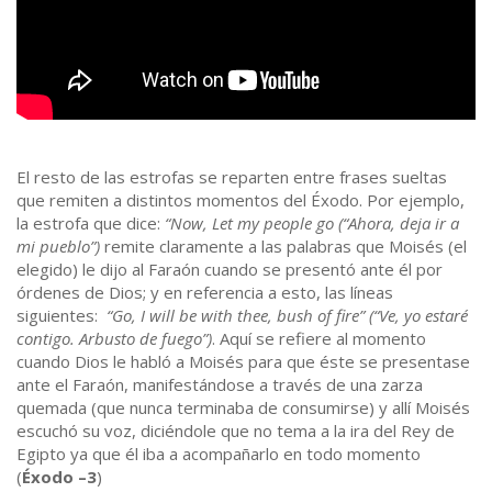
El resto de las estrofas se reparten entre frases sueltas
que remiten a distintos momentos del Éxodo. Por ejemplo,
la estrofa que dice:
“Now, Let my people go (“Ahora, deja ir a
mi pueblo”)
remite claramente a las palabras que Moisés (el
elegido) le dijo al Faraón cuando se presentó ante él por
órdenes de Dios; y en referencia a esto, las líneas
siguientes:
“Go, I will be with thee, bush of fire” (“Ve, yo estaré
contigo. Arbusto de fuego”)
. Aquí se refiere al momento
cuando Dios le habló a Moisés para que éste se presentase
ante el Faraón, manifestándose a través de una zarza
quemada (que nunca terminaba de consumirse) y allí Moisés
escuchó su voz, diciéndole que no tema a la ira del Rey de
Egipto ya que él iba a acompañarlo en todo momento
(
Éxodo –3
)