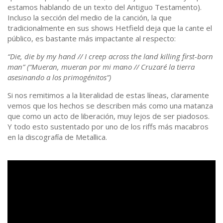
estamos hablando de un texto del Antiguo Testamento).
Incluso la sección del medio de la canción, la que
tradicionalmente en sus shows Hetfield deja que la cante el
público, es bastante más impactante al respecto:
“Die, die by my hand // I creep across the land killing first-born
man” (“Mueran, mueran por mi mano // Cruzaré la tierra
asesinando a los primogénitos”)
Si nos remitimos a la literalidad de estas líneas, claramente
vemos que los hechos se describen más como una matanza
que como un acto de liberación, muy lejos de ser piadosos.
Y todo esto sustentado por uno de los riffs más macabros
en la discografía de Metallica.