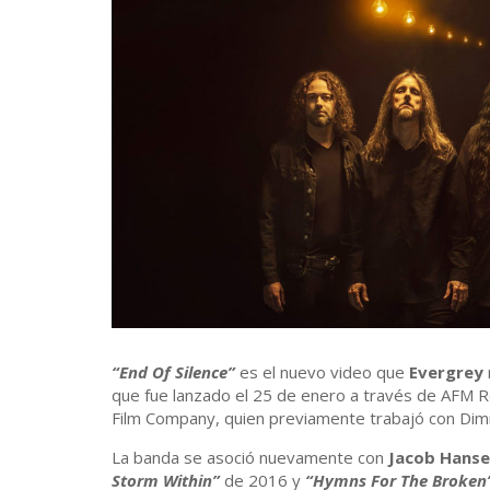
“End Of Silence”
es el nuevo video que
Evergrey
que fue lanzado el 25 de enero a través de AFM Rec
Film Company, quien previamente trabajó con Dimm
La banda se asoció nuevamente con
Jacob Hans
Storm Within”
de 2016 y
“Hymns For The Broken