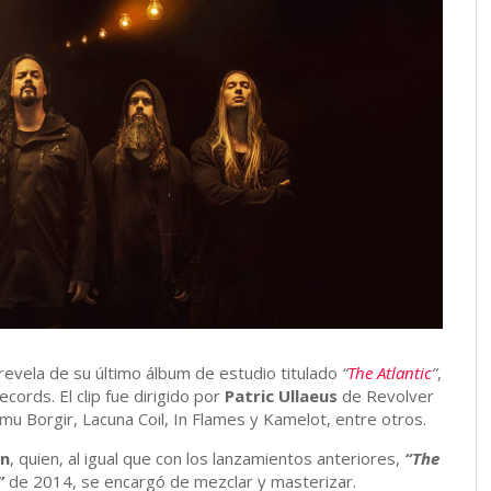
revela de su último álbum de estudio titulado
“
The Atlantic
”
,
ords. El clip fue dirigido por
Patric Ullaeus
de Revolver
u Borgir, Lacuna Coil, In Flames y Kamelot, entre otros.
en
, quien, al igual que con los lanzamientos anteriores,
“The
”
de 2014, se encargó de mezclar y masterizar.