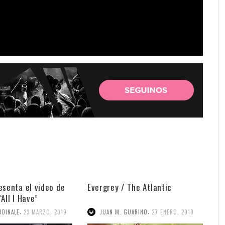
esenta el video de
Evergrey / The Atlantic
All I Have”
,
,
RDINALE
23 MARZO, 2019
JUAN M. GUARINO
27 ENERO, 2019