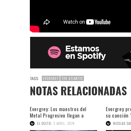
TAGS:
EVERGREY
THE ATLANTIC
NOTAS RELACIONADAS
Evergrey: Los maestros del
Evergrey pr
Metal Progresivo llegan a
su canción “
Buenos Aires
,
EL CULTO
5 ABRIL, 2024
NICOLAS CA