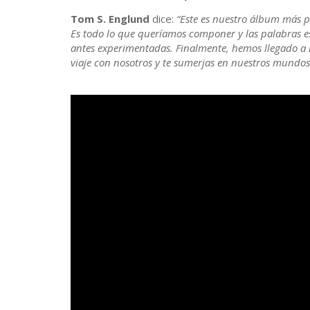
Tom S. Englund
dice:
“Este es nuestro álbum más p
Es todo lo que queríamos componer y las palabras es
antes experimentadas. Finalmente, hemos llegado a
viaje con nosotros y te sumerjas en nuestros mundos