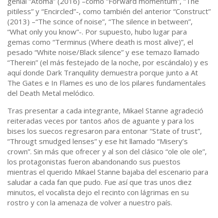
genial “Atoma” (2016) –como “Forward momentum”, “The
pitiless” y “Encircled”-, como también del anterior “Construct”
(2013) –“The scince of noise”, “The silence in between”,
“What only you know”-. Por supuesto, hubo lugar para
gemas como “Terminus (Where death is most alive)”, el
pesado “White noise/Black silence” y ese temazo llamado
“Therein” (el más festejado de la noche, por escándalo) y es
aquí donde Dark Tranquility demuestra porque junto a At
The Gates e In Flames es uno de los pilares fundamentales
del Death Metal melódico.
Tras presentar a cada integrante, Mikael Stanne agradeció
reiteradas veces por tantos años de aguante y para los
bises los suecos regresaron para entonar “State of trust”,
“Througt smudged lenses” y ese hit llamado “Misery’s
crown”. Sin más que ofrecer y al son del clásico “ole ole ole”,
los protagonistas fueron abandonando sus puestos
mientras el querido Mikael Stanne bajaba del escenario para
saludar a cada fan que pudo. Fue así que tras unos diez
minutos, el vocalista dejo el recinto con lágrimas en su
rostro y con la amenaza de volver a nuestro país.