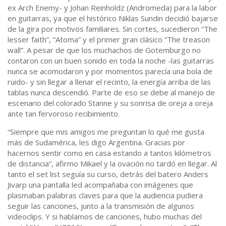
ex Arch Enemy- y Johan Reinholdz (Andromeda) para la labor
en guitarras, ya que el histórico Niklas Sundin decidió bajarse
de la gira por motivos familiares. Sin cortes, sucedieron “The
lesser faith”, “Atoma” y el primer gran clásico “The treason
wall”. A pesar de que los muchachos de Gotemburgo no
contaron con un buen sonido en toda la noche -las guitarras
nunca se acomodaron y por momentos parecía una bola de
ruido- y sin llegar a llenar el recinto, la energía arriba de las
tablas nunca descendió. Parte de eso se debe al manejo de
escenario del colorado Stanne y su sonrisa de oreja a oreja
ante tan fervoroso recibimiento.
“Siempre que mis amigos me preguntan lo qué me gusta
más de Sudamérica, les digo Argentina. Gracias por
hacernos sentir como en casa estando a tantos kilómetros
de distancia”, afirmo Mikael y la ovación no tardó en llegar. Al
tanto el set list seguía su curso, detrás del batero Anders
Jivarp una pantalla led acompañaba con imágenes que
plasmaban palabras claves para que la audiencia pudiera
seguir las canciones, junto a la transmisión de algunos
videoclips. Y si hablamos de canciones, hubo muchas del