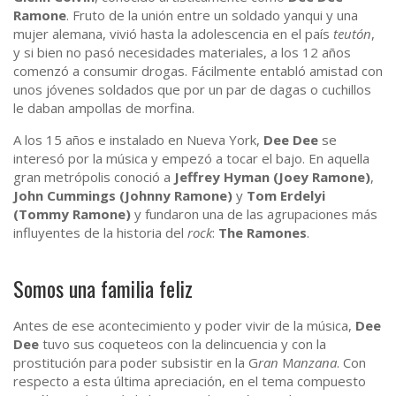
Ramone
. Fruto de la unión entre un soldado yanqui y una
mujer alemana, vivió hasta la adolescencia en el país
teutón
,
y si bien no pasó necesidades materiales, a los 12 años
comenzó a consumir drogas. Fácilmente entabló amistad con
unos jóvenes soldados que por un par de dagas o cuchillos
le daban ampollas de morfina.
A los 15 años e instalado en Nueva York,
Dee Dee
se
interesó por la música y empezó a tocar el bajo. En aquella
gran metrópolis conoció a
Jeffrey Hyman (Joey Ramone)
,
John Cummings (Johnny Ramone)
y
Tom Erdelyi
(Tommy Ramone)
y fundaron una de las agrupaciones más
influyentes de la historia del
rock
:
The Ramones
.
Somos una familia feliz
Antes de ese acontecimiento y poder vivir de la música,
Dee
Dee
tuvo sus coqueteos con la delincuencia y con la
prostitución para poder subsistir en la G
ran
M
anzana
. Con
respecto a esta última apreciación, en el tema compuesto