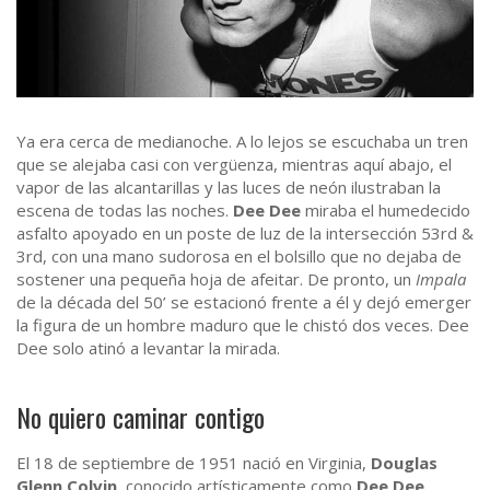
Ya era cerca de medianoche. A lo lejos se escuchaba un tren
que se alejaba casi con vergüenza, mientras aquí abajo, el
vapor de las alcantarillas y las luces de neón ilustraban la
escena de todas las noches.
Dee Dee
miraba el humedecido
asfalto apoyado en un poste de luz de la intersección 53rd &
3rd, con una mano sudorosa en el bolsillo que no dejaba de
sostener una pequeña hoja de afeitar. De pronto, un
Impala
de la década del 50’ se estacionó frente a él y dejó emerger
la figura de un hombre maduro que le chistó dos veces. Dee
Dee solo atinó a levantar la mirada.
No quiero caminar contigo
El 18 de septiembre de 1951 nació en Virginia,
Douglas
Glenn Colvin
, conocido artísticamente como
Dee Dee