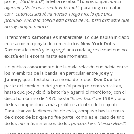
por él, ”
53rd & 3rd”
, la letra rezaba: ”T
ú eres al que nunca
agarran. ¿No te hace sentir enfermo?”,
para luego rematar
con
: ”Entonces saqué mi navaja, luego hice lo que Dios
prohibió. Ahora la policía está detrás de mí, pero demostré que
no soy ningún marica”
.
El fenómeno
Ramones
es inabarcable. Lo que habían iniciado
en esa misma jungla de cemento los
New York Dolls
,
Ramones lo tomó y le agregó una cruda agresividad que no
existía en la escena hasta ese momento.
De público conocimiento fue la mala relación que había entre
los miembros de la banda, en particular entre
Joey
y
Johnny
, que afectaba la armonía de todos.
Dee
Dee
fue
parte del comienzo del grupo (al principio como vocalista,
hasta que Joey dejó la batería y agarró el micrófono) con el
disco homónimo de 1976 hasta ”
Brain
Dain”
de 1989 y uno
de los compositores más prolíficos dentro del conjunto.
Para alcanzar la dimensión de esto, compuso hasta temas
de discos de los que no fue parte, como es el caso de uno
de los
hits
más inmensos de los
punkrockers
: ”
Poison
Heart”
.