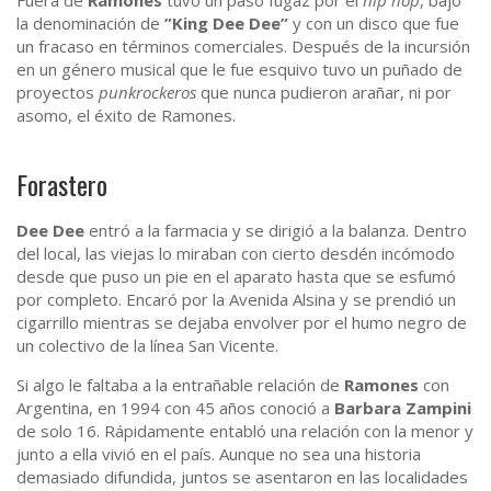
Fuera de
Ramones
tuvo un paso fugaz por el
hip
hop
, bajo
la denominación de
”King Dee Dee”
y con un disco que fue
un fracaso en términos comerciales. Después de la incursión
en un género musical que le fue esquivo tuvo un puñado de
proyectos
punkrockeros
que nunca pudieron arañar, ni por
asomo, el éxito de Ramones.
Forastero
Dee Dee
entró a la farmacia y se dirigió a la balanza. Dentro
del local, las viejas lo miraban con cierto desdén incómodo
desde que puso un pie en el aparato hasta que se esfumó
por completo. Encaró por la Avenida Alsina y se prendió un
cigarrillo mientras se dejaba envolver por el humo negro de
un colectivo de la línea San Vicente.
Si algo le faltaba a la entrañable relación de
Ramones
con
Argentina, en 1994 con 45 años conoció a
Barbara Zampini
de solo 16. Rápidamente entabló una relación con la menor y
junto a ella vivió en el país. Aunque no sea una historia
demasiado difundida, juntos se asentaron en las localidades