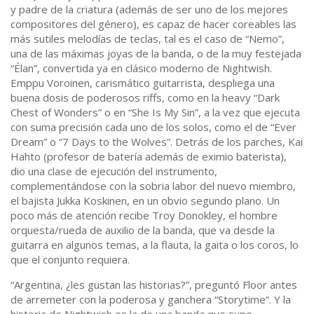
y padre de la criatura (además de ser uno de los mejores
compositores del género), es capaz de hacer coreables las
más sutiles melodías de teclas, tal es el caso de “Nemo”,
una de las máximas joyas de la banda, o de la muy festejada
“Élan”, convertida ya en clásico moderno de Nightwish.
Emppu Voroinen, carismático guitarrista, despliega una
buena dosis de poderosos riffs, como en la heavy “Dark
Chest of Wonders” o en “She Is My Sin”, a la vez que ejecuta
con suma precisión cada uno de los solos, como el de “Ever
Dream” o “7 Days to the Wolves”. Detrás de los parches, Kai
Hahto (profesor de batería además de eximio baterista),
dio una clase de ejecución del instrumento,
complementándose con la sobria labor del nuevo miembro,
el bajista Jukka Koskinen, en un obvio segundo plano. Un
poco más de atención recibe Troy Donokley, el hombre
orquesta/rueda de auxilio de la banda, que va desde la
guitarra en algunos temas, a la flauta, la gaita o los coros, lo
que el conjunto requiera.
“Argentina, ¿les gustan las historias?”, preguntó Floor antes
de arremeter con la poderosa y ganchera “Storytime”. Y la