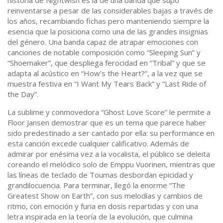
historia de Nightwish es la de una banda que supo
reinventarse a pesar de las considerables bajas a través de
los años, recambiando fichas pero manteniendo siempre la
esencia que la posiciona como una de las grandes insignias
del género. Una banda capaz de atrapar emociones con
canciones de notable composición como “Sleeping Sun” y
“Shoemaker”, que despliega ferocidad en “Tribal” y que se
adapta al acústico en “How’s the Heart?”, a la vez que se
muestra festiva en “I Want My Tears Back” y “Last Ride of
the Day”.
La sublime y conmovedora “Ghost Love Score” le permite a
Floor Jansen demostrar que es un tema que parece haber
sido predestinado a ser cantado por ella: su performance en
esta canción excede cualquier calificativo. Además de
admirar por enésima vez a la vocalista, el público se deleita
coreando el melódico solo de Emppu Vuorinen, mientras que
las líneas de teclado de Toumas desbordan epicidad y
grandilocuencia. Para terminar, llegó la enorme “The
Greatest Show on Earth”, con sus melodías y cambios de
ritmo, con emoción y furia en dosis repartidas y con una
letra inspirada en la teoría de la evolución, que culmina