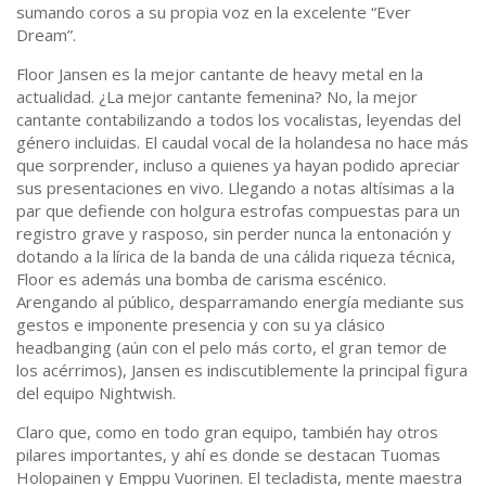
sumando coros a su propia voz en la excelente “Ever
Dream”.
Floor Jansen es la mejor cantante de heavy metal en la
actualidad. ¿La mejor cantante femenina? No, la mejor
cantante contabilizando a todos los vocalistas, leyendas del
género incluidas. El caudal vocal de la holandesa no hace más
que sorprender, incluso a quienes ya hayan podido apreciar
sus presentaciones en vivo. Llegando a notas altísimas a la
par que defiende con holgura estrofas compuestas para un
registro grave y rasposo, sin perder nunca la entonación y
dotando a la lírica de la banda de una cálida riqueza técnica,
Floor es además una bomba de carisma escénico.
Arengando al público, desparramando energía mediante sus
gestos e imponente presencia y con su ya clásico
headbanging (aún con el pelo más corto, el gran temor de
los acérrimos), Jansen es indiscutiblemente la principal figura
del equipo Nightwish.
Claro que, como en todo gran equipo, también hay otros
pilares importantes, y ahí es donde se destacan Tuomas
Holopainen y Emppu Vuorinen. El tecladista, mente maestra