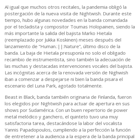
Al igual que muchos otros recitales, la pandemia obligó la
postergación de la nueva visita de Nightwish. Durante este
tiempo, hubo algunas novedades en la banda comandada
por el tecladista y compositor Toumas Holopainen, siendo la
más importante la salida del bajista Marko Hietala
(reemplazado por Jukka Koskinen) meses después del
lanzamiento de “Human.:||:Nature”, último disco de la
banda. La baja de Hietala presuponía no solo el obligado
recambio de instrumentista, sino también la adecuación de
las muchas y destacadas intervenciones vocales del bajista.
Las incógnitas acerca de la renovada versión de Nighwish
iban a comenzar a despejarse ni bien la banda pisara el
escenario del Luna Park, agotado totalmente.
Beast in Black, banda también originaria de Finlanda, fueron
los elegidos por Nightwish para actuar de apertura en sus
shows por Sudamérica. Con un buen repertorio de power
metal melódico y ganchero, el quinteto tuvo una muy
satisfactoria tarea, destacándose la labor del vocalista
Yannis Papadopoulos, cumpliendo a la perfección la función
de entretener a la audiencia a la espera de la banda principal