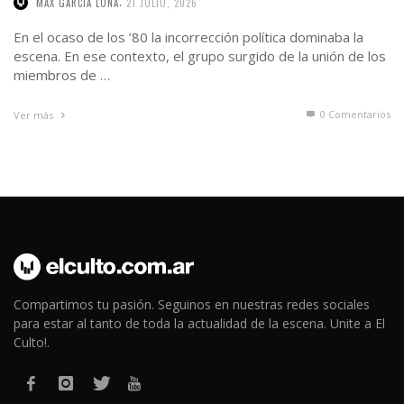
,
MAX GARCIA LUNA
21 JULIO, 2026
En el ocaso de los ’80 la incorrección política dominaba la
escena. En ese contexto, el grupo surgido de la unión de los
miembros de …
0 Comentarios
Ver más
Compartimos tu pasión. Seguinos en nuestras redes sociales
para estar al tanto de toda la actualidad de la escena. Unite a El
Culto!.