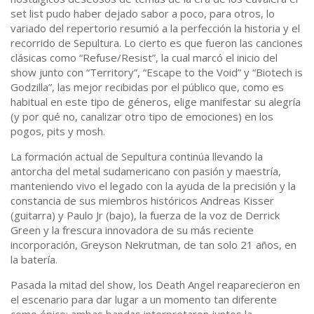
set list pudo haber dejado sabor a poco, para otros, lo
variado del repertorio resumió a la perfección la historia y el
recorrido de Sepultura. Lo cierto es que fueron las canciones
clásicas como “Refuse/Resist”, la cual marcó el inicio del
show junto con “Territory”, “Escape to the Void” y “Biotech is
Godzilla”, las mejor recibidas por el público que, como es
habitual en este tipo de géneros, elige manifestar su alegría
(y por qué no, canalizar otro tipo de emociones) en los
pogos, pits y mosh.
La formación actual de Sepultura continúa llevando la
antorcha del metal sudamericano con pasión y maestría,
manteniendo vivo el legado con la ayuda de la precisión y la
constancia de sus miembros históricos Andreas Kisser
(guitarra) y Paulo Jr (bajo), la fuerza de la voz de Derrick
Green y la frescura innovadora de su más reciente
incorporación, Greyson Nekrutman, de tan solo 21 años, en
la batería.
Pasada la mitad del show, los Death Angel reaparecieron en
el escenario para dar lugar a un momento tan diferente
como épico: ambas bandas interpretaron juntos la