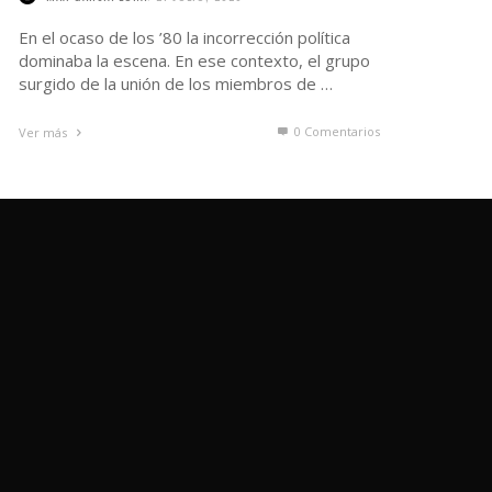
En el ocaso de los ’80 la incorrección política
dominaba la escena. En ese contexto, el grupo
surgido de la unión de los miembros de …
0 Comentarios
Ver más