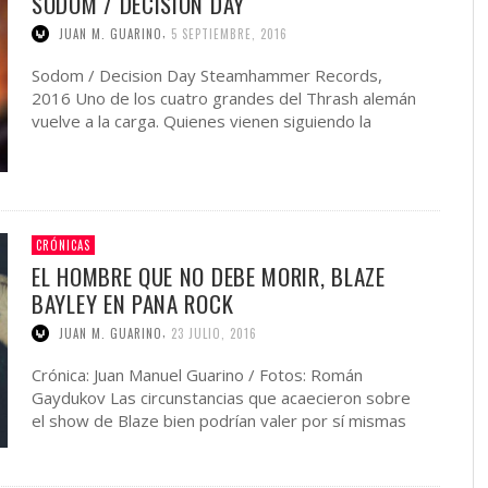
SODOM / DECISION DAY
,
JUAN M. GUARINO
5 SEPTIEMBRE, 2016
Sodom / Decision Day Steamhammer Records,
2016 Uno de los cuatro grandes del Thrash alemán
vuelve a la carga. Quienes vienen siguiendo la
carrera de …
CRÓNICAS
EL HOMBRE QUE NO DEBE MORIR, BLAZE
BAYLEY EN PANA ROCK
,
JUAN M. GUARINO
23 JULIO, 2016
Crónica: Juan Manuel Guarino / Fotos: Román
Gaydukov Las circunstancias que acaecieron sobre
el show de Blaze bien podrían valer por sí mismas
para tildar …