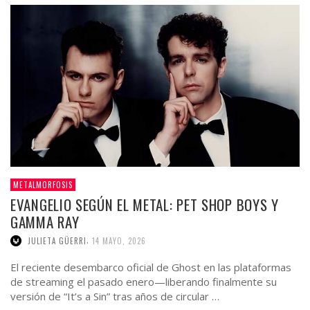
METALMORFOSIS
EVANGELIO SEGÚN EL METAL: PET SHOP BOYS Y
GAMMA RAY
,
JULIETA GÜERRI
14 MAYO, 2026
El reciente desembarco oficial de Ghost en las plataformas
de streaming el pasado enero—liberando finalmente su
versión de “It’s a Sin” tras años de circular …