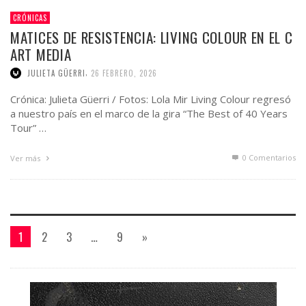
CRÓNICAS
MATICES DE RESISTENCIA: LIVING COLOUR EN EL C
ART MEDIA
,
JULIETA GÜERRI
26 FEBRERO, 2026
Crónica: Julieta Güerri / Fotos: Lola Mir Living Colour regresó
a nuestro país en el marco de la gira “The Best of 40 Years
Tour” …
0 Comentarios
Ver más
1
2
3
…
9
»