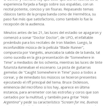
experiencia forjada a fuego sobre sus espaldas, con un
recital potente, conciso y sin fisuras. Repasando temas
clásicos tanto de la propia banda como de Hermética, su
paso fue más que satisfactorio, como también lo fue la
recepción de la audiencia.
Minutos antes de las 21, las luces del estadio se apagaron y
comenzó a sonar “Doctor Doctor”, de UFO, el infaltable
preámbulo para los recitales de Iron Maiden. Luego, la
inconfundible música de la película “Blade Runner”,
compuesta por Vangelis, anunciaba la salida de la banda, tal
como sucedía en la gira presentación de “Somewhere in
Time” a mediados de los ochenta, mientras las luces de tinte
futurista iluminaban el escenario. La pista de guitarras
gemelas de “Caught Somewhere in Time” puso a todos a
corear, y de inmediato los músicos se hicieron presentes
ejecutando el riff principal del tema. Bruce Dickinson,
eminencia del micrófono si los hay, aparece en última
instancia, para arremeter con las estrofas y coros que son
cantados por la multitud, y también para gritar
“Hola
Argentina”
y pedir su característico
“Scream for me, Buenos