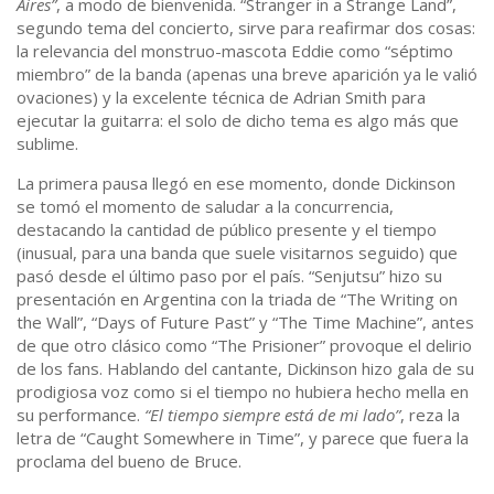
Aires”
, a modo de bienvenida. “Stranger in a Strange Land”,
segundo tema del concierto, sirve para reafirmar dos cosas:
la relevancia del monstruo-mascota Eddie como “séptimo
miembro” de la banda (apenas una breve aparición ya le valió
ovaciones) y la excelente técnica de Adrian Smith para
ejecutar la guitarra: el solo de dicho tema es algo más que
sublime.
La primera pausa llegó en ese momento, donde Dickinson
se tomó el momento de saludar a la concurrencia,
destacando la cantidad de público presente y el tiempo
(inusual, para una banda que suele visitarnos seguido) que
pasó desde el último paso por el país. “Senjutsu” hizo su
presentación en Argentina con la triada de “The Writing on
the Wall”, “Days of Future Past” y “The Time Machine”, antes
de que otro clásico como “The Prisioner” provoque el delirio
de los fans. Hablando del cantante, Dickinson hizo gala de su
prodigiosa voz como si el tiempo no hubiera hecho mella en
su performance.
“El tiempo siempre está de mi lado”
, reza la
letra de “Caught Somewhere in Time”, y parece que fuera la
proclama del bueno de Bruce.