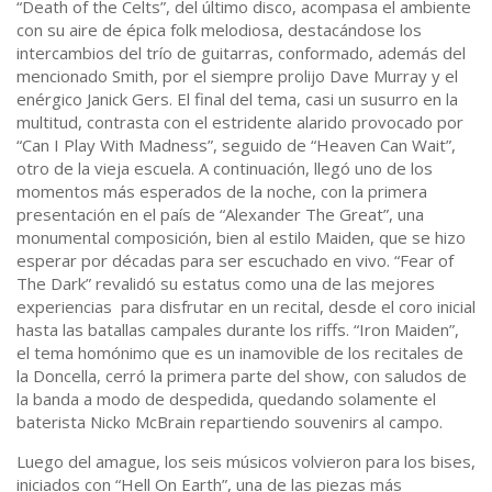
“Death of the Celts”, del último disco, acompasa el ambiente
con su aire de épica folk melodiosa, destacándose los
intercambios del trío de guitarras, conformado, además del
mencionado Smith, por el siempre prolijo Dave Murray y el
enérgico Janick Gers. El final del tema, casi un susurro en la
multitud, contrasta con el estridente alarido provocado por
“Can I Play With Madness”, seguido de “Heaven Can Wait”,
otro de la vieja escuela. A continuación, llegó uno de los
momentos más esperados de la noche, con la primera
presentación en el país de “Alexander The Great”, una
monumental composición, bien al estilo Maiden, que se hizo
esperar por décadas para ser escuchado en vivo. “Fear of
The Dark” revalidó su estatus como una de las mejores
experiencias para disfrutar en un recital, desde el coro inicial
hasta las batallas campales durante los riffs. “Iron Maiden”,
el tema homónimo que es un inamovible de los recitales de
la Doncella, cerró la primera parte del show, con saludos de
la banda a modo de despedida, quedando solamente el
baterista Nicko McBrain repartiendo souvenirs al campo.
Luego del amague, los seis músicos volvieron para los bises,
iniciados con “Hell On Earth”, una de las piezas más