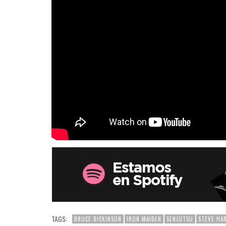
TAGS:
BRUCE DICKINSON
IRON MAIDEN
SENJUTSU
STEVE HA