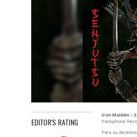
Iron Maiden – 
EDITOR'S RATING
Parlophone Reco
Para su decimosé