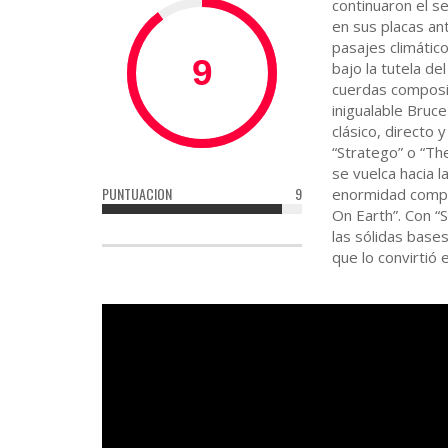
continuaron el s
en sus placas an
pasajes climátic
bajo la tutela d
cuerdas composic
inigualable Bruc
clásico, directo
“Stratego” o “The
se vuelca hacia l
PUNTUACION
9
enormidad compo
On Earth”. Con “
las sólidas base
que lo convirtió 