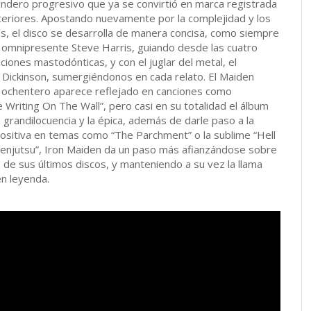
endero progresivo que ya se convirtió en marca registrada
teriores. Apostando nuevamente por la complejidad y los
os, el disco se desarrolla de manera concisa, como siempre
el omnipresente Steve Harris, guiando desde las cuatro
iones mastodónticas, y con el juglar del metal, el
e Dickinson, sumergiéndonos en cada relato. El Maiden
 y ochentero aparece reflejado en canciones como
 Writing On The Wall”, pero casi en su totalidad el álbum
a grandilocuencia y la épica, además de darle paso a la
sitiva en temas como “The Parchment” o la sublime “Hell
Senjutsu”, Iron Maiden da un paso más afianzándose sobre
s de sus últimos discos, y manteniendo a su vez la llama
en leyenda.