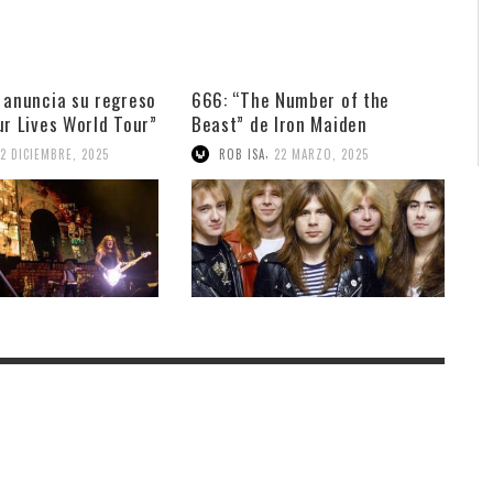
 anuncia su regreso
666: “The Number of the
ur Lives World Tour”
Beast” de Iron Maiden
,
12 DICIEMBRE, 2025
ROB ISA
22 MARZO, 2025