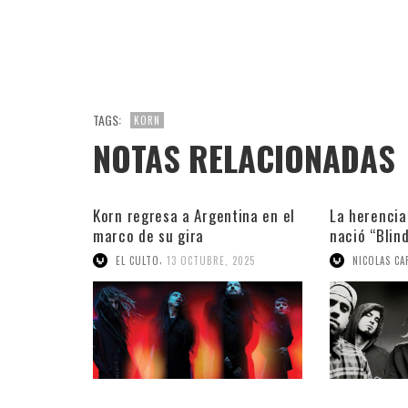
TAGS:
KORN
NOTAS RELACIONADAS
Korn regresa a Argentina en el
La herencia 
marco de su gira
nació “Blin
latinoamericana
,
EL CULTO
13 OCTUBRE, 2025
NICOLAS CA