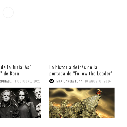
de la furia: Así
La historia detrás de la
d” de Korn
portada de “Follow the Leader”
de Korn
,
,
RDINALE
11 OCTUBRE, 2025
MAX GARCIA LUNA
18 AGOSTO, 2024