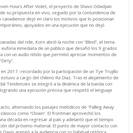
en Hours After Violet, el proyecto de Shavo Odadjian
 de su propuesta en vivo, seguido por la contundencia de
po canadiense dejó en claro los motivos que lo posicionan
temporáneo, apoyados en una ejecución que no dejó
anadas del ride, Korn abrió la noche con “Blind”, el tema
 euforia inmediata de un público que desafió los 9 grados
fía con un audio nítido que permitió apreciar momentos de
Dirty”.
 en 2017 -recordado por la participación de un Tye Trujillo
estuvo a cargo del chileno Ra Díaz. Tras el alejamiento de
dal Tendencies se integró a la dinámica de la banda con
 logrando una ejecución precisa que respetó el lenguaje
acto, alternando los pasajes melódicos de “Falling Away
 clásicos como “Clown”. El frontman aprovechó los
 una década en regresar al país y adelantó que el tiempo
ción del próximo material. El punto de mayor contacto con
e Davis arengó a la audiencia con su habitual retórica,