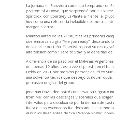
La jornada en Saavedra comenzó temprano con Sev
(System of a Down) que sorprendió por la solidez
Spiritbox: con Courtney LaPlante al frente, el gru
hoy como una referencia ineludible del metal con
margen al error.
Minutos antes de las 21:00, tras las primeras camp
que enmarca su gira “Are you ready”, desatando la
de la noche porteña. El setlist repasó su discogra
alta tensión como “Here to Stay” y la densidad de “
A diferencia de su paso por el Malvinas Argentinas
de apenas 12 años-, esta vez el puesto en el bajo 
Fieldy en 2021 por motivos personales, el ex Suici
una solvencia técnica que despejó cualquier duda,
percusivo original del grupo.
Jonathan Davis demostró conservar su registro int
from Me” con las descargas viscerales que exigen
intervalos para disculparse por la demora de casi
fuera de los escenarios fue dedicado a la composi
el público llegó antes de “Ya’ll Wanna Single”, dond