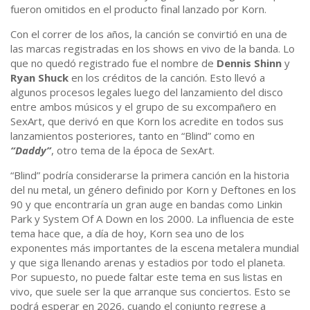
fueron omitidos en el producto final lanzado por Korn.
Con el correr de los años, la canción se convirtió en una de
las marcas registradas en los shows en vivo de la banda. Lo
que no quedó registrado fue el nombre de
Dennis Shinn
y
Ryan Shuck
en los créditos de la canción. Esto llevó a
algunos procesos legales luego del lanzamiento del disco
entre ambos músicos y el grupo de su excompañero en
SexArt, que derivó en que Korn los acredite en todos sus
lanzamientos posteriores, tanto en “Blind” como en
“Daddy”
, otro tema de la época de SexArt.
“Blind” podría considerarse la primera canción en la historia
del nu metal, un género definido por Korn y Deftones en los
90 y que encontraría un gran auge en bandas como Linkin
Park y System Of A Down en los 2000. La influencia de este
tema hace que, a día de hoy, Korn sea uno de los
exponentes más importantes de la escena metalera mundial
y que siga llenando arenas y estadios por todo el planeta.
Por supuesto, no puede faltar este tema en sus listas en
vivo, que suele ser la que arranque sus conciertos. Esto se
podrá esperar en 2026, cuando el conjunto regrese a