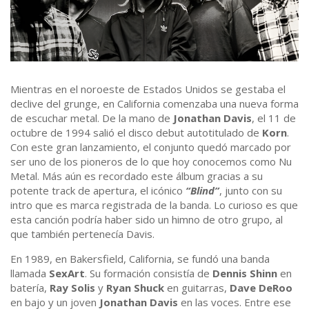
Mientras en el noroeste de Estados Unidos se gestaba el
declive del grunge, en California comenzaba una nueva forma
de escuchar metal. De la mano de
Jonathan Davis
, el 11 de
octubre de 1994 salió el disco debut autotitulado de
Korn
.
Con este gran lanzamiento, el conjunto quedó marcado por
ser uno de los pioneros de lo que hoy conocemos como Nu
Metal. Más aún es recordado este álbum gracias a su
potente track de apertura, el icónico
“Blind”
, junto con su
intro que es marca registrada de la banda. Lo curioso es que
esta canción podría haber sido un himno de otro grupo, al
que también pertenecía Davis.
En 1989, en Bakersfield, California, se fundó una banda
llamada
SexArt
. Su formación consistía de
Dennis Shinn
en
batería,
Ray Solis
y
Ryan Shuck
en guitarras,
Dave DeRoo
en bajo y un joven
Jonathan Davis
en las voces. Entre ese