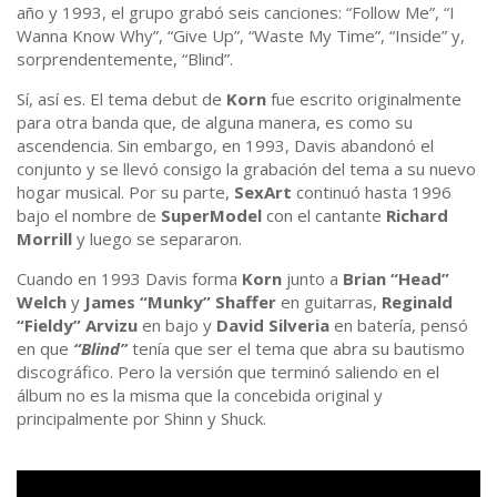
año y 1993, el grupo grabó seis canciones: “Follow Me”, “I
Wanna Know Why”, “Give Up”, “Waste My Time”, “Inside” y,
sorprendentemente, “Blind”.
Sí, así es. El tema debut de
Korn
fue escrito originalmente
para otra banda que, de alguna manera, es como su
ascendencia. Sin embargo, en 1993, Davis abandonó el
conjunto y se llevó consigo la grabación del tema a su nuevo
hogar musical. Por su parte,
SexArt
continuó hasta 1996
bajo el nombre de
SuperModel
con el cantante
Richard
Morrill
y luego se separaron.
Cuando en 1993 Davis forma
Korn
junto a
Brian “Head”
Welch
y
James “Munky” Shaffer
en guitarras,
Reginald
“Fieldy” Arvizu
en bajo y
David Silveria
en batería, pensó
en que
“Blind”
tenía que ser el tema que abra su bautismo
discográfico. Pero la versión que terminó saliendo en el
álbum no es la misma que la concebida original y
principalmente por Shinn y Shuck.