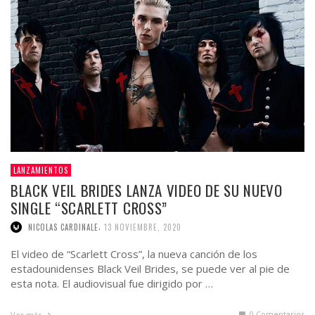
LANZAMIENTOS
BLACK VEIL BRIDES LANZA VIDEO DE SU NUEVO
SINGLE “SCARLETT CROSS”
,
NICOLAS CARDINALE
13 NOVIEMBRE, 2020
El video de “Scarlett Cross”, la nueva canción de los
estadounidenses Black Veil Brides, se puede ver al pie de
esta nota. El audiovisual fue dirigido por …
0 Comentarios
Ver más