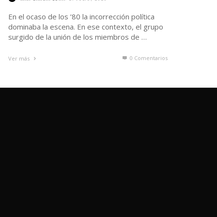
En el ocaso de los ’80 la incorrección política
dominaba la escena. En ese contexto, el grupo
surgido de la unión de los miembros de …
0 Comentarios
Ver más