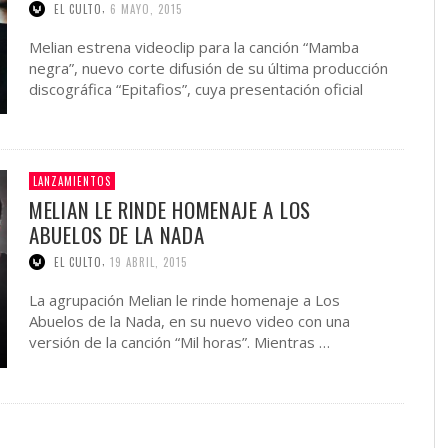
,
EL CULTO
6 MAYO, 2015
Melian estrena videoclip para la canción “Mamba
negra”, nuevo corte difusión de su última producción
discográfica “Epitafios”, cuya presentación oficial
sera el sábado 16 de …
LANZAMIENTOS
MELIAN LE RINDE HOMENAJE A LOS
ABUELOS DE LA NADA
,
EL CULTO
19 ABRIL, 2015
La agrupación Melian le rinde homenaje a Los
Abuelos de la Nada, en su nuevo video con una
versión de la canción “Mil horas”. Mientras …