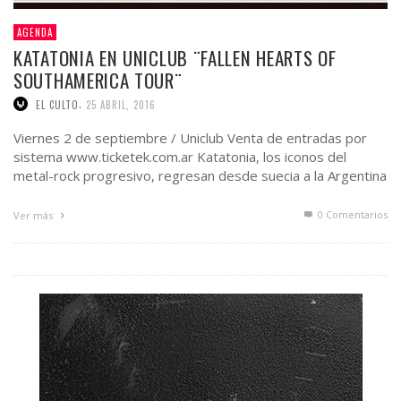
AGENDA
KATATONIA EN UNICLUB ¨FALLEN HEARTS OF
SOUTHAMERICA TOUR¨
,
EL CULTO
25 ABRIL, 2016
Viernes 2 de septiembre / Uniclub Venta de entradas por
sistema www.ticketek.com.ar Katatonia, los iconos del
metal-rock progresivo, regresan desde suecia a la Argentina
en …
0 Comentarios
Ver más