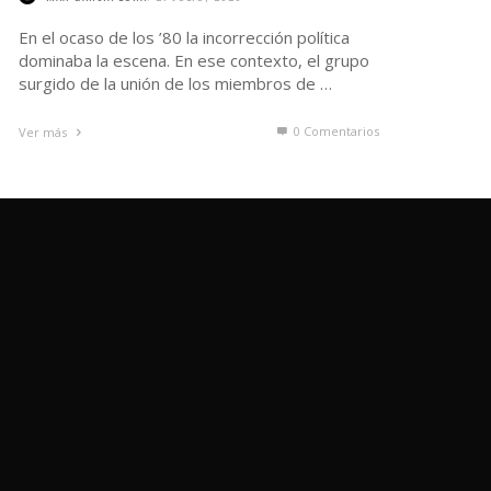
En el ocaso de los ’80 la incorrección política
dominaba la escena. En ese contexto, el grupo
surgido de la unión de los miembros de …
0 Comentarios
Ver más