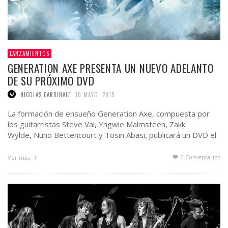
LANZAMIENTOS
GENERATION AXE PRESENTA UN NUEVO ADELANTO
DE SU PRÓXIMO DVD
,
NICOLAS CARDINALE
10 MAYO, 2019
La formación de ensueño Generation Axe, compuesta por
los guitarristas Steve Vai, Yngwie Malmsteen, Zakk
Wylde, Nuno Bettencourt y Tosin Abasi, publicará un DVD el
28 de junio a través de earMUSIC. …
0 Comentarios
Ver más