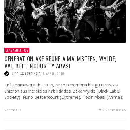
LANZAMIENTOS
GENERATION AXE REÚNE A MALMSTEEN, WYLDE,
VAI, BETTENCOURT Y ABASI
,
NICOLAS CARDINALE
8 ABRIL, 2019
En la primavera de 2016, cinco renombrados guitarristas
unieron sus increíbles habilidades. Zakk Wylde (Black Label
Society), Nuno Bettencourt (Extreme), Tosin Abasi (Animals
As Leaders), Steve Vai e Yngwie Malmsteen …
0 Comentarios
Ver más