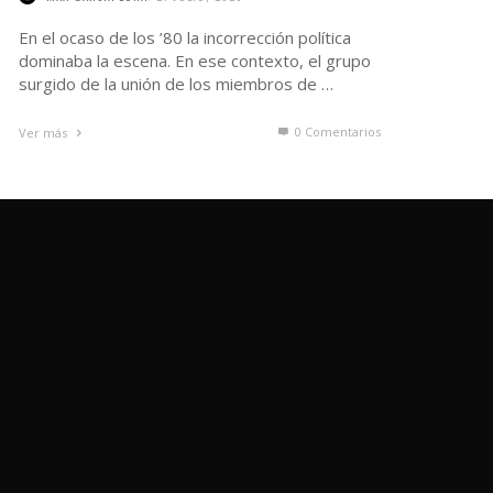
En el ocaso de los ’80 la incorrección política
dominaba la escena. En ese contexto, el grupo
surgido de la unión de los miembros de …
0 Comentarios
Ver más