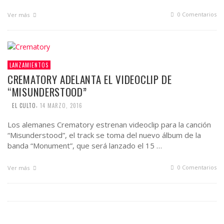
0 Comentarios
Ver más
LANZAMIENTOS
CREMATORY ADELANTA EL VIDEOCLIP DE
“MISUNDERSTOOD”
,
EL CULTO
14 MARZO, 2016
Los alemanes Crematory estrenan videoclip para la canción
“Misunderstood”, el track se toma del nuevo álbum de la
banda “Monument”, que será lanzado el 15 …
0 Comentarios
Ver más