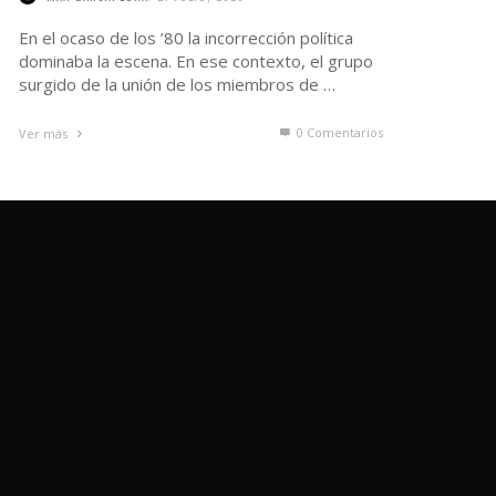
En el ocaso de los ’80 la incorrección política
dominaba la escena. En ese contexto, el grupo
surgido de la unión de los miembros de …
0 Comentarios
Ver más