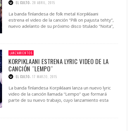
,
EL CULTO
28 ABRIL, 2015
La banda finlandesa de folk metal Korpiklaani
estrena el video de la canción “Pilli on pajusta tehty”,
nuevo adelanto de su próximo disco titulado “Noita”,
…
LANZAMIENTOS
KORPIKLAANI ESTRENA LYRIC VIDEO DE LA
CANCIÓN ¨LEMPO¨
,
EL CULTO
17 MARZO, 2015
La banda finlandesa Korpiklaani lanza un nuevo lyric
video de la canción llamada “Lempo” que formará
parte de su nuevo trabajo, cuyo lanzamiento esta
programando para …