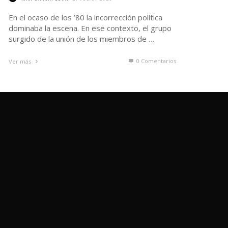
En el ocaso de los ’80 la incorrección política
dominaba la escena. En ese contexto, el grupo
surgido de la unión de los miembros de …
0 Comentarios
Ver más