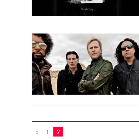
«
1
2