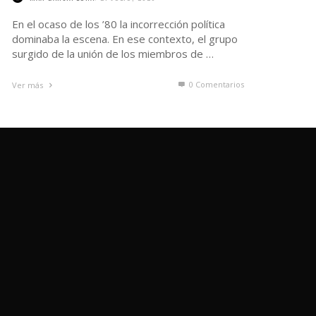
En el ocaso de los ’80 la incorrección política
dominaba la escena. En ese contexto, el grupo
surgido de la unión de los miembros de …
0 Comentarios
Ver más