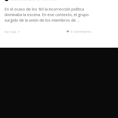
En el ocaso de los ’80 la incorrección política
dominaba la escena. En ese contexto, el grupo
surgido de la unión de los miembros de …
0 Comentarios
Ver más