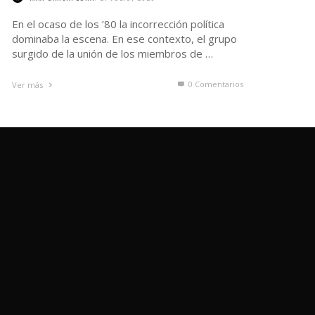
En el ocaso de los ’80 la incorrección política
dominaba la escena. En ese contexto, el grupo
surgido de la unión de los miembros de …
0 Comentarios
Ver más