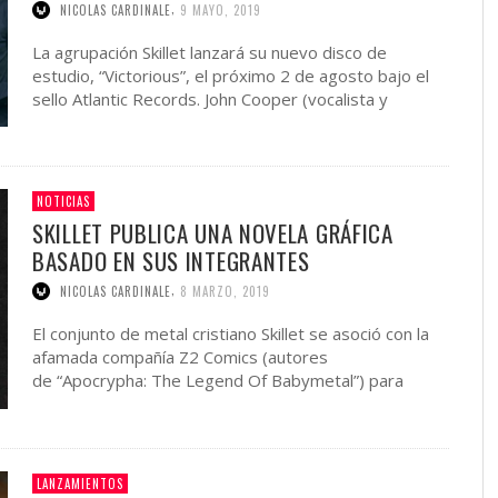
,
NICOLAS CARDINALE
9 MAYO, 2019
La agrupación Skillet lanzará su nuevo disco de
estudio, “Victorious”, el próximo 2 de agosto bajo el
sello Atlantic Records. John Cooper (vocalista y
bajista) y su mujer Korey Cooper …
NOTICIAS
SKILLET PUBLICA UNA NOVELA GRÁFICA
BASADO EN SUS INTEGRANTES
,
NICOLAS CARDINALE
8 MARZO, 2019
El conjunto de metal cristiano Skillet se asoció con la
afamada compañía Z2 Comics (autores
de “Apocrypha: The Legend Of Babymetal”) para
llevar a cabo el siguiente título …
LANZAMIENTOS