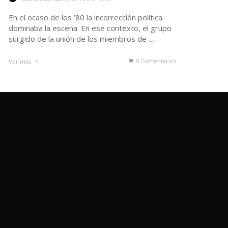
En el ocaso de los ’80 la incorrección política
dominaba la escena. En ese contexto, el grupo
surgido de la unión de los miembros de …
0 Comentarios
Ver más