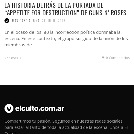
LA HISTORIA DETRÁS DE LA PORTADA DE
“APPETITE FOR DESTRUCTION” DE GUNS N’ ROSES
,
MAX GARCIA LUNA
21 JULIO, 2026
En el ocaso de los ’80 la incorrección política dominaba la
escena. En ese contexto, el grupo surgido de la unión de los
miembros de …
0 Comentarios
Ver más
Compartimos tu pasión. Seguinos en nuestras redes sociales
para estar al tanto de toda la actualidad de la escena. Unite a El
Culto!.