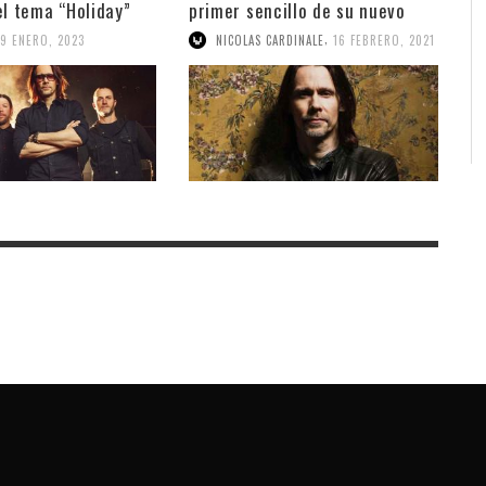
el tema “Holiday”
primer sencillo de su nuevo
álbum solsita
,
19 ENERO, 2023
NICOLAS CARDINALE
16 FEBRERO, 2021