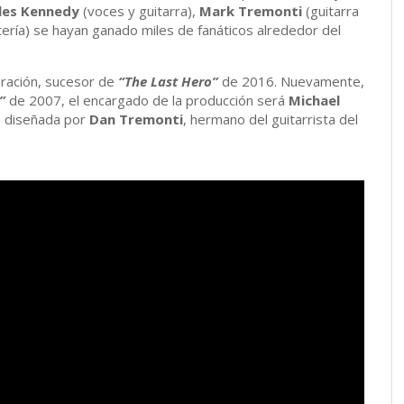
les Kennedy
(voces y guitarra),
Mark Tremonti
(guitarra
ería) se hayan ganado miles de fanáticos alrededor del
uración, sucesor de
“The Last Hero”
de 2016. Nuevamente,
”
de 2007, el encargado de la producción será
Michael
ue diseñada por
Dan Tremonti
, hermano del guitarrista del