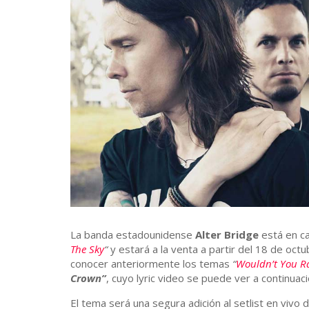
La banda estadounidense
Alter Bridge
está en ca
The Sky
“
y estará a la venta a partir del 18 de oc
conocer anteriormente los temas
“
Wouldn’t You R
Crown”
, cuyo lyric video se puede ver a continuaci
El tema será una segura adición al setlist en vivo 