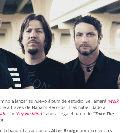
mino a lanzar su nuevo álbum de estudio. Se llamará
“
Walk
tubre a través de Napalm Records. Tras haber dado a
ather
“
y
“
Pay No Mind
“
, ahora llega el turno de
“Take The
ón.
de la banda. La canción es
Alter Bridge
por excelencia y