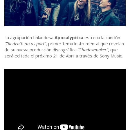
La agrupación finlandesa
Apocalyptica
estrena la canción
“Till death do us part”
, primer tema instrumental que revelan
de su nueva producción discográfica
“Shadowmaker”
, que
será editada el próximo 21 de Abril a través de Sony Music.