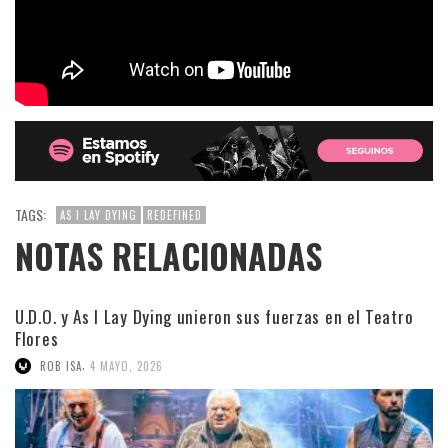
TAGS:
AS I LAY DYING
REDEFINED
NOTAS RELACIONADAS
U.D.O. y As I Lay Dying unieron sus fuerzas en el Teatro
Flores
,
ROB ISA
4 MAYO, 2026