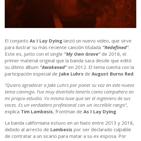
El conjunto
As I Lay Dying
lanzó un nuevo video, que sirve
para ilustrar su más reciente canción titulada
“Redefined”
.
Este es, junto con el single
“My Own Grave”
de 2018, el
primer material original que la banda saca desde que editó
su último álbum
“Awakened”
en 2012. El tema cuenta con la
participación especial de
Jake Luhrs
de
August Burns Red
.
“Quiero agradecer a Jake Luhrs por poner su voz en este nuevo
tema conmigo. Fue muy divertido tenerlo como compañero en
mi propio estudio. Yo mismo tuve que ser el ingeniero de sus
voces. Es un verdadero profesional con un increíble rango”
,
explica
Tim Lambesis
, frontman de
As I Lay Dying
.
La banda californiana estuvo en un hiato entre 2013 y 2018,
debido al arresto de
Lambesis
por ser declarado culpable
de contratar a un sicario para matar a su ex esposa. Por