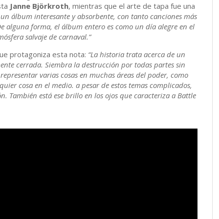
sta
Janne Björkroth
, mientras que el arte de tapa fue una
r un álbum interesante y absorbente, con tanto canciones más
De alguna forma, el álbum entero es como un día alegre en el
mósfera salvaje de carnaval.”
que protagoniza esta nota:
“La historia trata acerca de un
ente cerrada. Siembra la destrucción por todas partes sin
 representar varias cosas en muchas áreas del poder, como
alquier cosa en el medio. a pesar de estos temas complicados,
n. También está ese brillo en los ojos que caracteriza a Battle