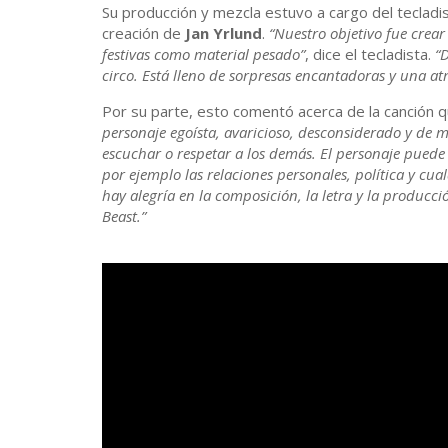
Su producción y mezcla estuvo a cargo del tecladi
creación de
Jan Yrlund
.
“Nuestro objetivo fue crea
festivas como material pesado”
, dice el tecladista.
“
circo. Está lleno de sorpresas encantadoras y una at
Por su parte, esto comentó acerca de la canción 
personaje egoísta, avaricioso, desconsiderado y de m
escuchar o respetar a los demás. El personaje puede
por ejemplo las relaciones personales, política y cu
hay alegría en la composición, la letra y la producció
Beast.”