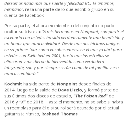
deseamos nada más que suerte y felicidad BC. Te amamos,
hermano”
, reza una parte de lo que escribió grupo en su
cuenta de Facebook.
Por su parte, el ahora ex miembro del conjunto no pudo
ocultar su tristeza:
“A mis hermanos en Nonpoint, compartir el
escenario con ustedes ha sido verdaderamente una bendición y
un honor que nunca olvidaré. Desde que nos hicimos amigos
en su primer tour como encabezadores, en el que yo abrí para
ustedes con Switched en 2001, hasta que las estrellas se
alinearon y me dieron la bienvenida como verdadero
integrante, son y por siempre serán como de mi familia y eso
nunca cambiará.”
Kochmit
ha sido parte de
Nonpoint
desde finales de
2014, luego de la salida de
Dave Lizzio
, y formó parte de
sus últimos dos discos de estudio,
“The Poison Red”
de
2016 y
“X”
de 2018. Hasta el momento, no se sabe si habrá
un reemplazo para él o si su rol será ocupado por el actual
guitarrista rítmico,
Rasheed Thomas
.