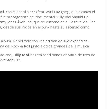
l, con el sencillo “77 (feat. Avril Lavigne)”, que alcanzó el
 fue protagonista del documental “Billy Idol Should Be
mmy Jonas Åkerlund, que se estrenó en el Festival de Cine
ra, desde sus inicios en el punk hasta su ascenso como
 álbum “Rebel Yell” con una edición de lujo expandida.
a del Rock & Roll junto a otros grandes de la música.
ste año,
Billy Idol
lanzará reediciones en vinilo de tres de
on’t Stop EP”.