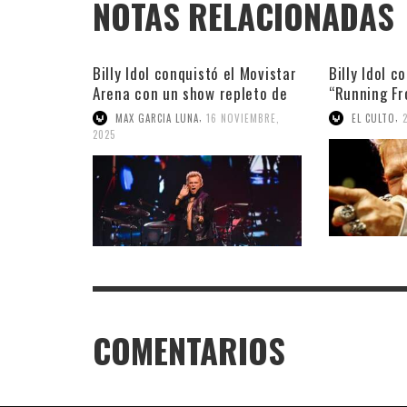
NOTAS RELACIONADAS
Billy Idol conquistó el Movistar
Billy Idol c
Arena con un show repleto de
“Running F
hits
,
,
MAX GARCIA LUNA
16 NOVIEMBRE,
EL CULTO
2025
COMENTARIOS