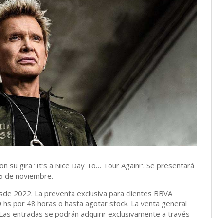
on su gira “It’s a Nice Day To… Tour Again!”. Se presentará
15 de noviembre.
desde 2022. La preventa exclusiva para clientes BBVA
 hs por 48 horas o hasta agotar stock. La venta general
. Las entradas se podrán adquirir exclusivamente a través