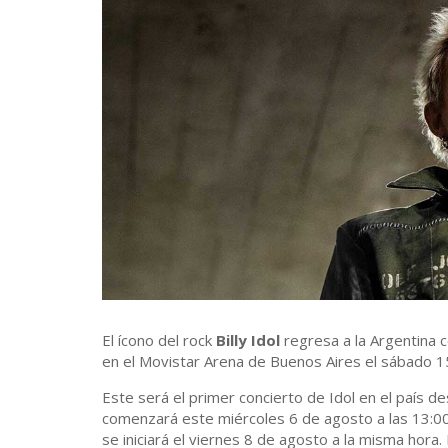
El ícono del rock
Billy Idol
regresa a la Argentina c
en el Movistar Arena de Buenos Aires el sábado 
Este será el primer concierto de Idol en el país 
comenzará este miércoles 6 de agosto a las 13:00
se iniciará el viernes 8 de agosto a la misma hora