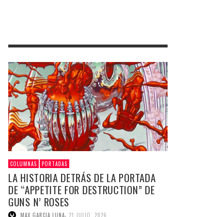
COLUMNAS
PORTADAS
LA HISTORIA DETRÁS DE LA PORTADA
DE “APPETITE FOR DESTRUCTION” DE
GUNS N’ ROSES
,
MAX GARCIA LUNA
21 JULIO, 2026
En el ocaso de los ’80 la incorrección política
dominaba la escena. En ese contexto, el grupo
surgido de la unión de los miembros de …