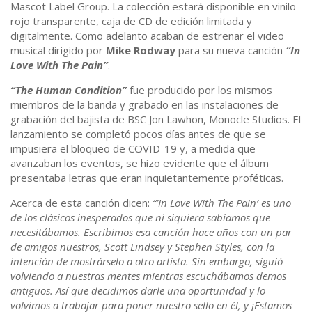
Mascot Label Group. La colección estará disponible en vinilo
rojo transparente, caja de CD de edición limitada y
digitalmente. Como adelanto acaban de estrenar el video
musical dirigido por
Mike Rodway
para su nueva canción
“In
Love With The Pain”
.
“The Human Condition”
fue producido por los mismos
miembros de la banda y grabado en las instalaciones de
grabación del bajista de BSC Jon Lawhon, Monocle Studios. El
lanzamiento se completó pocos días antes de que se
impusiera el bloqueo de COVID-19 y, a medida que
avanzaban los eventos, se hizo evidente que el álbum
presentaba letras que eran inquietantemente proféticas.
Acerca de esta canción dicen:
“’In Love With The Pain’ es uno
de los clásicos inesperados que ni siquiera sabíamos que
necesitábamos. Escribimos esa canción hace años con un par
de amigos nuestros, Scott Lindsey y Stephen Styles, con la
intención de mostrárselo a otro artista. Sin embargo, siguió
volviendo a nuestras mentes mientras escuchábamos demos
antiguos. Así que decidimos darle una oportunidad y lo
volvimos a trabajar para poner nuestro sello en él, y ¡Estamos