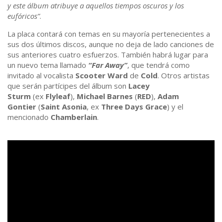
y este álbum atribuye a aquellos tiempos oscuros y los
eufóricos”
.
La placa contará con temas en su mayoría pertenecientes a
sus dos últimos discos, aunque no deja de lado canciones de
sus anteriores cuatro esfuerzos. También habrá lugar para
un nuevo tema llamado
“Far Away”
, que tendrá como
invitado al vocalista
Scooter Ward
de
Cold
. Otros artistas
que serán partícipes del álbum son
Lacey
Sturm
(ex
Flyleaf
),
Michael Barnes
(
RED
),
Adam
Gontier
(
Saint Asonia
, ex
Three Days Grace
) y el
mencionado
Chamberlain
.