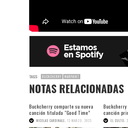
TAGS:
BUCKCHERRY
WARPAINT
NOTAS RELACIONADAS
Buckcherry comparte su nueva
Buckcherry 
canción titulada “Good Time”
canción pri
álbum
,
,
NICOLAS CARDINALE
13 MARZO, 2023
EL CULTO