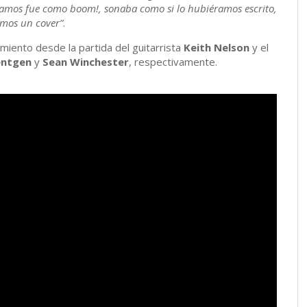
ocamos fue como boom!, sonaba como si lo hubiéramos escrito,
emos un cover”
.
miento desde la partida del guitarrista
Keith Nelson
y el
entgen
y
Sean Winchester
, respectivamente.