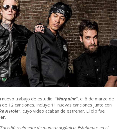
u nuevo trabajo de estudio,
“Warpaint”
, el 8 de marzo de
 de 12 canciones, incluye 11 nuevas canciones junto con
ke A Hole”
, cuyo video acaban de estrenar. El clip fue
fer
.
“Sucedió realmente de manera orgánica. Estábamos en el