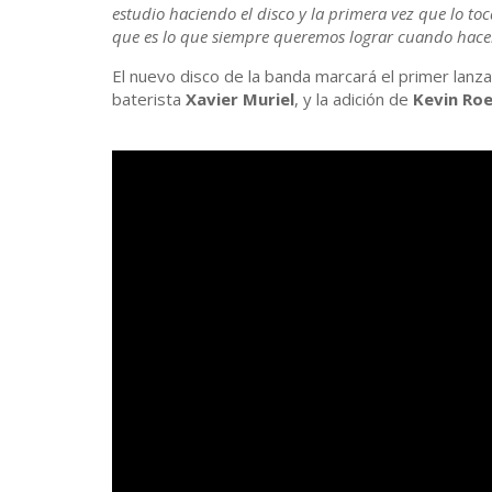
estudio haciendo el disco y la primera vez que lo t
que es lo que siempre queremos lograr cuando hac
El nuevo disco de la banda marcará el primer lanza
baterista
Xavier Muriel
, y la adición de
Kevin Ro