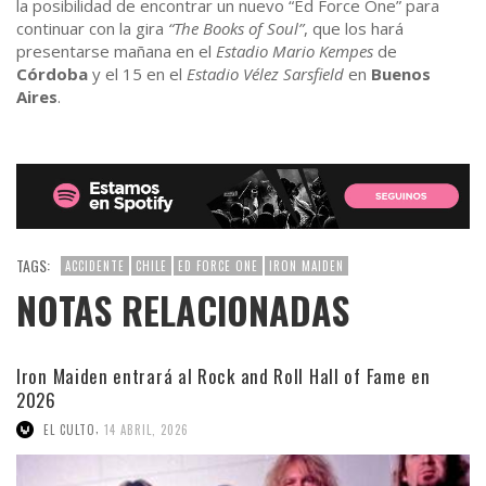
la posibilidad de encontrar un nuevo “Ed Force One” para
continuar con la gira
“The Books of Soul”
, que los hará
presentarse mañana en el
Estadio Mario Kempes
de
Córdoba
y el 15 en el
Estadio Vélez Sarsfield
en
Buenos
Aires
.
TAGS:
ACCIDENTE
CHILE
ED FORCE ONE
IRON MAIDEN
NOTAS RELACIONADAS
Iron Maiden entrará al Rock and Roll Hall of Fame en
2026
,
EL CULTO
14 ABRIL, 2026