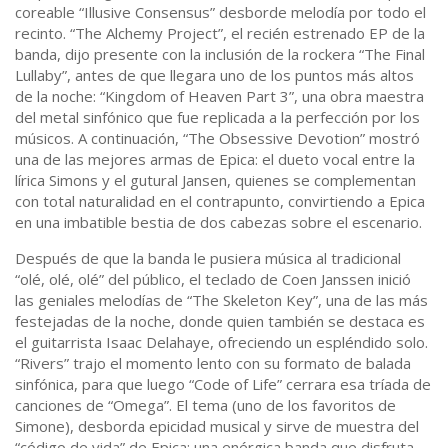
coreable “Illusive Consensus” desborde melodía por todo el
recinto. “The Alchemy Project”, el recién estrenado EP de la
banda, dijo presente con la inclusión de la rockera “The Final
Lullaby”, antes de que llegara uno de los puntos más altos
de la noche: “Kingdom of Heaven Part 3”, una obra maestra
del metal sinfónico que fue replicada a la perfección por los
músicos. A continuación, “The Obsessive Devotion” mostró
una de las mejores armas de Epica: el dueto vocal entre la
lírica Simons y el gutural Jansen, quienes se complementan
con total naturalidad en el contrapunto, convirtiendo a Epica
en una imbatible bestia de dos cabezas sobre el escenario.
Después de que la banda le pusiera música al tradicional
“olé, olé, olé” del público, el teclado de Coen Janssen inició
las geniales melodías de “The Skeleton Key”, una de las más
festejadas de la noche, donde quien también se destaca es
el guitarrista Isaac Delahaye, ofreciendo un espléndido solo.
“Rivers” trajo el momento lento con su formato de balada
sinfónica, para que luego “Code of Life” cerrara esa tríada de
canciones de “Omega”. El tema (uno de los favoritos de
Simone), desborda epicidad musical y sirve de muestra del
“código de vida” de Epica: una enérgica banda que disfruta