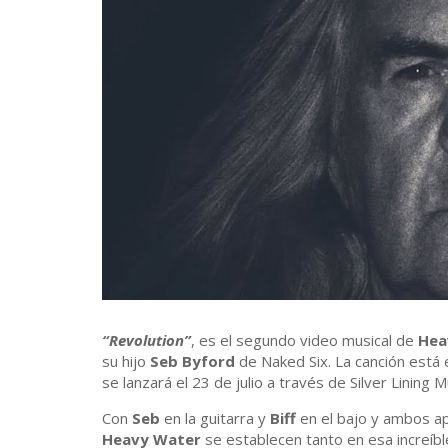
“Revolution”
, es el segundo video musical de
Hea
su hijo
Seb Byford
de Naked Six. La canción está 
se lanzará el 23 de julio a través de Silver Lining M
Con
Seb
en la guitarra y
Biff
en el bajo y ambos ap
Heavy Water
se establecen tanto en esa increíbl