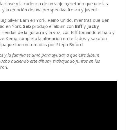
a clase y la cadencia de un viaje agrietado que une las
do. y la emoción de una perspectiva fresca y juvenil.
 Big Silver Barn en York, Reino Unido, mientras que Ben
io en York.
Seb
produjo el álbum con
Biff
y
Jacky
 riendas de la guitarra y la voz, con Biff tomando el bajo y
ave Kemp completa la alineación en teclados y saxofón.
 empaque fueron tomadas por Steph Byford.
os y la familia se unió para ayudar a que este álbum
ucho haciendo este álbum, trabajando juntos en las
eron.