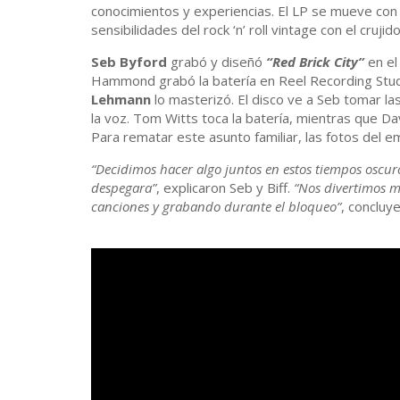
conocimientos y experiencias. El LP se mueve con l
sensibilidades del rock ‘n’ roll vintage con el cruji
Seb Byford
grabó y diseñó
“Red Brick City”
en el
Hammond grabó la batería en Reel Recording Stud
Lehmann
lo masterizó. El disco ve a Seb tomar las
la voz. Tom Witts toca la batería, mientras que D
Para rematar este asunto familiar, las fotos del
“Decidimos hacer algo juntos en estos tiempos oscur
despegara”
, explicaron Seb y Biff.
“Nos divertimos m
canciones y grabando durante el bloqueo”
, concluy