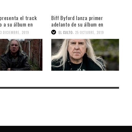
 presenta el track
Biff Byford lanza primer
lo a su álbum en
adelanto de su álbum en
solitario
,
13 DICIEMBRE, 2019
EL CULTO
25 OCTUBRE, 2019