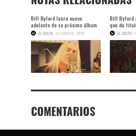
Biff Byford lanza nuevo
Biff Byford
adelanto de su próximo álbum
que da titu
en solitario
solitario
,
,
EL CULTO
14 FEBRERO, 2020
EL CULTO
COMENTARIOS