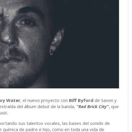
vy Water
, el nuevo proyecto con
Biff Byford
de Saxon y
extraída del álbum debut de la banda,
“Red Brick City”
, que
usic.
ortando sus talentos vocales, las bases del sonido de
e química de padre e hijo, como en toda una vida de