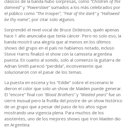
clásicos de la banda hubo sorpresas, como
“Children of the
damned”
y
“Powerslave”
sumados a los más celebrados por
el público como
“The trooper”, “Fear of the dark”
y
“Hallowed
be thy name”
, por citar solo algunos.
Sorprendió el nivel vocal de Bruce Dickinson, quién apenas
hace 1 año anunciaba que tenía cáncer. Pero no solo eso, la
banda mostró una alegría que al menos en los últimos
shows del grupo en el país no habíamos notado, incluso
Steve Harris finalizó el show con la camiseta argentina
puesta. En cuanto al sonido, solo al comienzo la guitarra de
Adrian Smith pareció “perdida”, inconveniente que
solucionaron con el pasar de los temas.
La puesta en escena y los “Eddie” sobre el escenario le
dieron el color que solo un show de Maiden puede generar.
El “encore” final con
“Blood Brothers”
y
“Wasted years”
fue un
cierre inusual pero la frutilla del postre de un show histórico
de un grupo que a pesar del paso de los años sigue
mostrando una vigencia plena. Para muchos de los
asistentes, uno de los mejores shows que Iron Maiden dio
en Argentina.