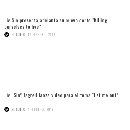
Liv Sin presenta adelanta su nuevo corte “Killing
ourselves to live”
,
EL CULTO
17 FEBRERO, 2017
Liv “Sin” Jagrell lanza video para el tema “Let me out”
,
EL CULTO
4 FEBRERO, 2017