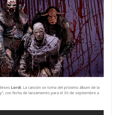
ndeses
Lordi
. La canción se toma del próximo álbum de la
y”
, con fecha de lanzamiento para el 30 de septiembre a