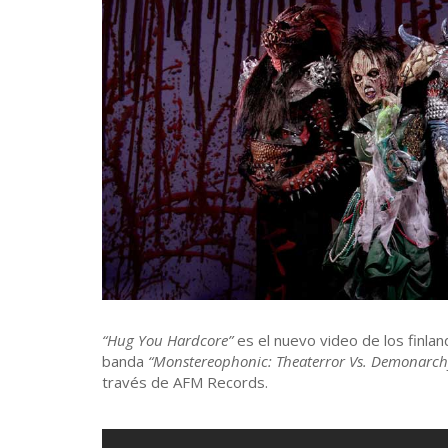
“Hug You Hardcore”
es el nuevo video de los finla
banda
“Monstereophonic: Theaterror Vs. Demonarch
través de AFM Records.