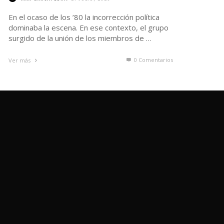
En el ocaso de los ’80 la incorrección política
dominaba la escena. En ese contexto, el grupo
surgido de la unión de los miembros de …
0 Comentarios
Ver más