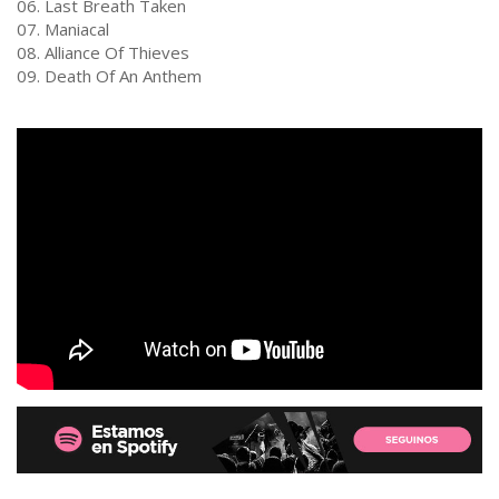
06. Last Breath Taken
07. Maniacal
08. Alliance Of Thieves
09. Death Of An Anthem