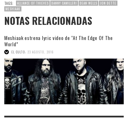
TAGS:
ALLIANCE OF THIEVES
DANNY CAMILLERI
DEAN WELLS
JON DETTE
MESHIAAK
NOTAS RELACIONADAS
Meshiaak estrena lyric video de “At The Edge Of The
World”
,
EL CULTO
23 AGOSTO, 2016