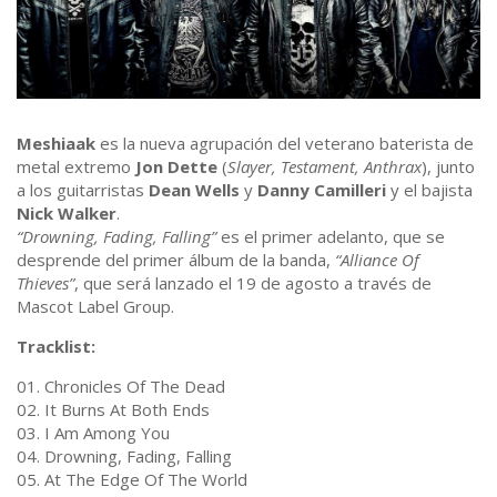
Meshiaak
es la nueva agrupación del veterano baterista de
metal extremo
Jon Dette
(
Slayer, Testament, Anthrax
), junto
a los guitarristas
Dean Wells
y
Danny Camilleri
y el bajista
Nick Walker
.
“Drowning, Fading, Falling”
es el primer adelanto, que se
desprende del primer álbum de la banda,
“Alliance Of
Thieves”
, que será lanzado el 19 de agosto a través de
Mascot Label Group.
Tracklist:
01. Chronicles Of The Dead
02. It Burns At Both Ends
03. I Am Among You
04. Drowning, Fading, Falling
05. At The Edge Of The World