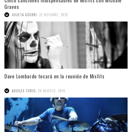
Cinco canciones indispensables de Misfits con Michale
Graves
,
JULIETA GÜERRI
22 OCTUBRE, 2025
Dave Lombardo tocará en la reunión de Misfits
,
AQUILES TOBIO
29 AGOSTO, 2016