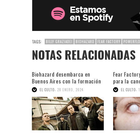
TAGS:
BILLY GRAZIADEI
BIOHAZARD
FEAR FACTORY
POWERFL
NOTAS RELACIONADAS
Biohazard desembarca en
Fear Factor
Buenos Aires con la formación
para la can
original
,
,
EL CULTO
28 ENERO, 2024
EL CULTO