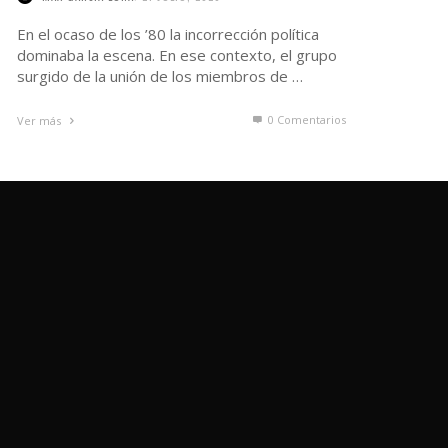
En el ocaso de los ’80 la incorrección política
dominaba la escena. En ese contexto, el grupo
surgido de la unión de los miembros de …
0 Comentarios
Ver más