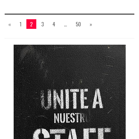
«
1
2
3
4
…
50
»