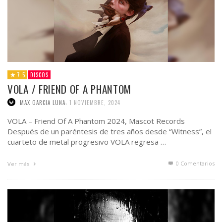
7.5
DISCOS
VOLA / FRIEND OF A PHANTOM
,
MAX GARCIA LUNA
1 NOVIEMBRE, 2024
VOLA – Friend Of A Phantom 2024, Mascot Records
Después de un paréntesis de tres años desde “Witness”, el
cuarteto de metal progresivo VOLA regresa …
0 Comentarios
Ver más