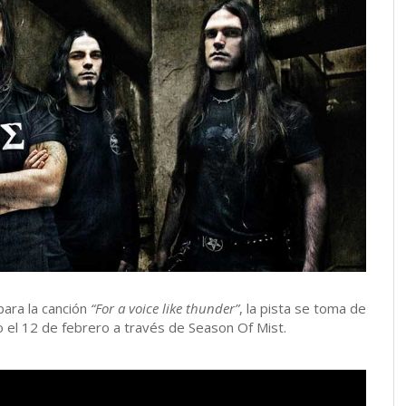
para la canción
“For a voice like thunder”
, la pista se toma de
o el 12 de febrero a través de Season Of Mist.