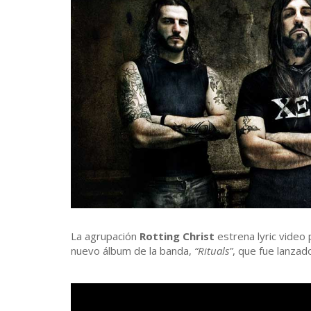
La agrupación
Rotting Christ
estrena lyric video 
nuevo álbum de la banda,
“Rituals”
, que fue lanzad