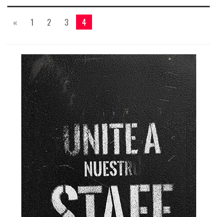
«
1
2
3
4