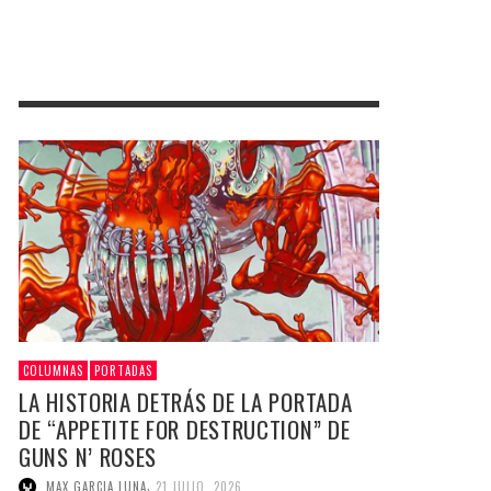
COLUMNAS
PORTADAS
LA HISTORIA DETRÁS DE LA PORTADA
DE “APPETITE FOR DESTRUCTION” DE
GUNS N’ ROSES
,
MAX GARCIA LUNA
21 JULIO, 2026
En el ocaso de los ’80 la incorrección política
dominaba la escena. En ese contexto, el grupo
surgido de la unión de los miembros de …