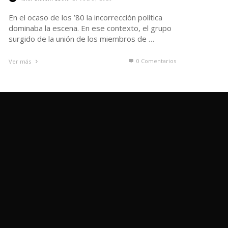
0 Comentarios
Ver más
↑ Subir