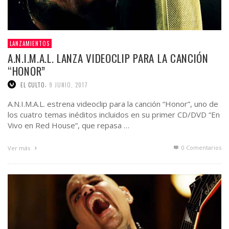
LANZAMIENTOS
A.N.I.M.A.L. LANZA VIDEOCLIP PARA LA CANCIÓN
“HONOR”
,
EL CULTO
9 JUNIO, 2017
A.N.I.M.A.L. estrena videoclip para la canción “Honor”, uno de
los cuatro temas inéditos incluidos en su primer CD/DVD “En
Vivo en Red House”, que repasa …
0 Comentarios
Ver más