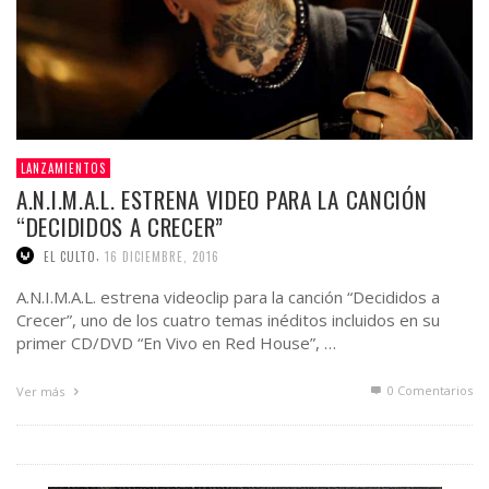
LANZAMIENTOS
A.N.I.M.A.L. ESTRENA VIDEO PARA LA CANCIÓN
“DECIDIDOS A CRECER”
,
EL CULTO
16 DICIEMBRE, 2016
A.N.I.M.A.L. estrena videoclip para la canción “Decididos a
Crecer”, uno de los cuatro temas inéditos incluidos en su
primer CD/DVD “En Vivo en Red House”, …
0 Comentarios
Ver más