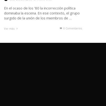
En el ocaso de los ’80 la incorrección política
dominaba la escena. En ese contexto, el grupo
surgido de la unión de los miembros de …
0 Comentarios
Ver más